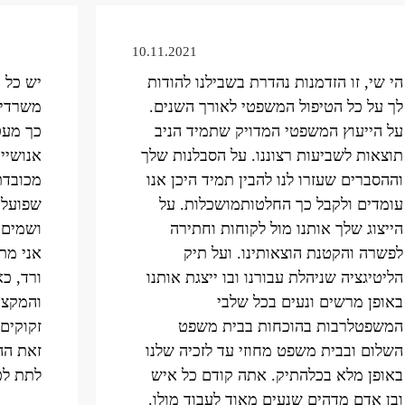
10.11.2021
הי שי, זו הזדמנות נהדרת בשבילנו להודות
יש כל כ
לך על כל הטיפול המשפטי לאורך השנים.
משרדי ע
על הייעוץ המשפטי המדויק שתמיד הניב
כך מעט 
תוצאות לשביעות רצוננו. על הסבלנות שלך
אנושיי
וההסברים שעזרו לנו להבין תמיד היכן אנו
מכובדת.
עומדים ולקבל כך החלטותמושכלות. על
שפועלי
הייצוג שלך אותנו מול לקוחות וחתירה
ושמים 
לפשרה והקטנת הוצאותינו. ועל תיק
אני מת
הליטיגציה שניהלת עבורנו ובו ייצגת אותנו
ורד, כ
באופן מרשים ונעים בכל שלבי
והמקצו
המשפטלרבות בהוכחות בבית משפט
זקוקים 
השלום ובבית משפט מחוזי עד לזכיה שלנו
זאת הה
באופן מלא בכלהתיק. אתה קודם כל איש
לתת לכ
ובן אדם מדהים שנעים מאוד לעבוד מולו.