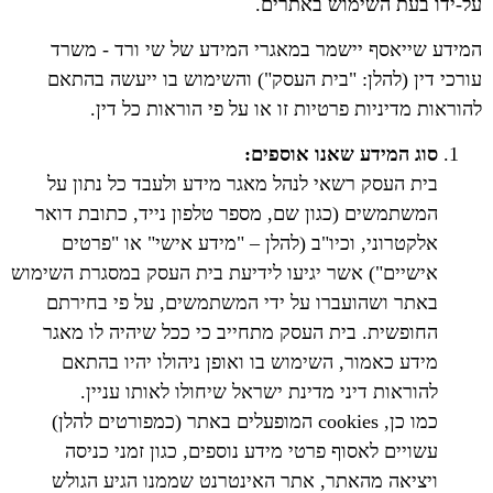
על-ידו בעת השימוש באתרים.
המידע שייאסף יישמר במאגרי המידע של שי ורד - משרד
עורכי דין (להלן: "בית העסק") והשימוש בו ייעשה בהתאם
להוראות מדיניות פרטיות זו או על פי הוראות כל דין.
סוג המידע שאנו אוספים:
בית העסק רשאי לנהל מאגר מידע ולעבד כל נתון על
המשתמשים (כגון שם, מספר טלפון נייד, כתובת דואר
אלקטרוני, וכיו"ב (להלן – "מידע אישי" או "פרטים
אישיים") אשר יגיעו לידיעת בית העסק במסגרת השימוש
באתר ושהועברו על ידי המשתמשים, על פי בחירתם
החופשית. בית העסק מתחייב כי ככל שיהיה לו מאגר
מידע כאמור, השימוש בו ואופן ניהולו יהיו בהתאם
להוראות דיני מדינת ישראל שיחולו לאותו עניין.
כמו כן, cookies המופעלים באתר (כמפורטים להלן)
עשויים לאסוף פרטי מידע נוספים, כגון זמני כניסה
ויציאה מהאתר, אתר האינטרנט שממנו הגיע הגולש