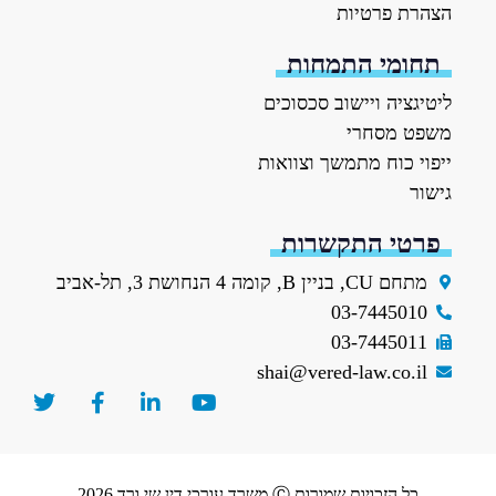
הצהרת פרטיות
תחומי התמחות
ליטיגציה ויישוב סכסוכים
משפט מסחרי
ייפוי כוח מתמשך וצוואות
גישור
פרטי התקשרות
מתחם CU, בניין B, קומה 4 הנחושת 3, תל-אביב
03-7445010
03-7445011
shai@vered-law.co.il
כל הזכויות שמורות Ⓒ משרד עורכי דין שי ורד 2026