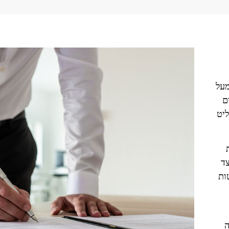
על
ים
ליט
צד
ות
ה