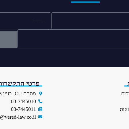
פרטי התקשרות
כים
מתחם CU, בניין B, קומה 4 הנחושת 3, תל-אביב
03-7445010
ואות
03-7445011
i@vered-law.co.il