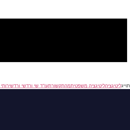
תוייג
ליטיגציה
ליטיגציה משפטית
מהתקשורת
עו"ד שי ורד
שי ורד
שירותי 